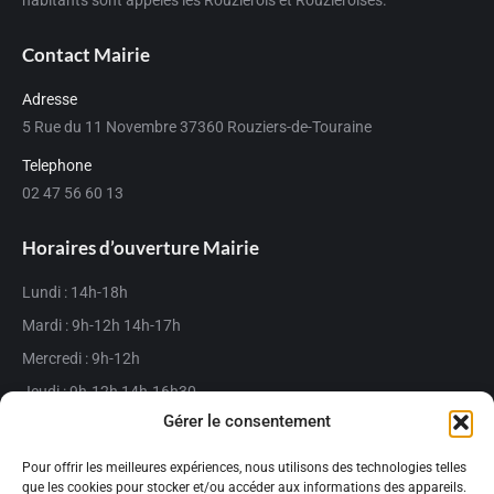
habitants sont appelés les Rouziérois et Rouziéroises.
Contact Mairie
Adresse
5 Rue du 11 Novembre 37360 Rouziers-de-Touraine
Telephone
02 47 56 60 13
Horaires d’ouverture Mairie
Lundi : 14h-18h
Mardi : 9h-12h 14h-17h
Mercredi : 9h-12h
Jeudi : 9h-12h 14h-16h30
Gérer le consentement
Vendredi : 9h-12h 14h-17h
Fermée le samedi matin
Pour offrir les meilleures expériences, nous utilisons des technologies telles
que les cookies pour stocker et/ou accéder aux informations des appareils.