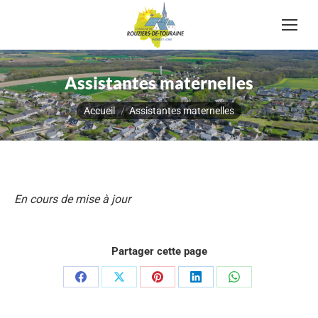
Assistantes maternelles
Vous êtes ici :
Accueil
Assistantes maternelles
En cours de mise à jour
Partager cette page
Partager
Partager
Partager
Partager
Partager
sur
sur
sur
sur
sur