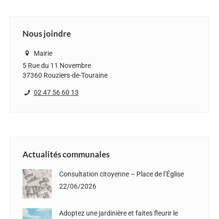
Facebook
X
Pinterest
LinkedIn
WhatsApp
Nous joindre
Mairie
5 Rue du 11 Novembre
37360 Rouziers-de-Touraine
02 47 56 60 13
Actualités communales
Consultation citoyenne – Place de l’Église
22/06/2026
Adoptez une jardinière et faites fleurir le