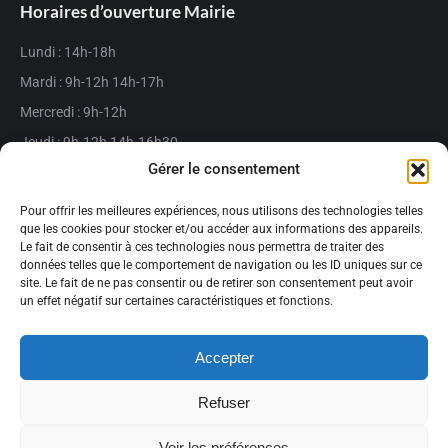
Horaires d’ouverture Mairie
Lundi : 14h-18h
Mardi : 9h-12h 14h-17h
Mercredi : 9h-12h
Jeudi : 9h-12h 14h-16h30
Gérer le consentement
Vendredi : 9h-12h 14h-17h
Fermée le samedi matin
Pour offrir les meilleures expériences, nous utilisons des technologies telles
que les cookies pour stocker et/ou accéder aux informations des appareils.
Le fait de consentir à ces technologies nous permettra de traiter des
Actualités
données telles que le comportement de navigation ou les ID uniques sur ce
site. Le fait de ne pas consentir ou de retirer son consentement peut avoir
Consultation citoyenne – Place de l’Église
un effet négatif sur certaines caractéristiques et fonctions.
22/06/2026
Accepter
Adoptez une jardinière et faites fleurir le village
19/05/2026
Refuser
Voir les préférences