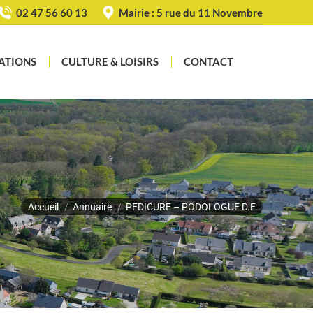
02 47 56 60 13
Mairie : 5 rue du 11 Novembre
ATIONS
CULTURE & LOISIRS
CONTACT
Recherche
:
Vous êtes ici :
Accueil
Annuaire
PEDICURE – PODOLOGUE D.E