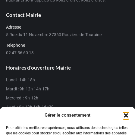
habitants sont appelés les Rouziérois et Rouziéroises.
Contact Mairie
Adresse
5 Rue du 11 Novembre 37360 Rouziers-de-Touraine
Telephone
02 47 56 60 13
Horaires d’ouverture Mairie
Lundi : 14h-18h
Mardi : 9h-12h 14h-17h
Mercredi : 9h-12h
Jeudi : 9h-12h 14h-16h30
Gérer le consentement
Vendredi : 9h-12h 14h-17h
Fermée le samedi matin
Pour offrir les meilleures expériences, nous utilisons des technologies telles
que les cookies pour stocker et/ou accéder aux informations des appareils.