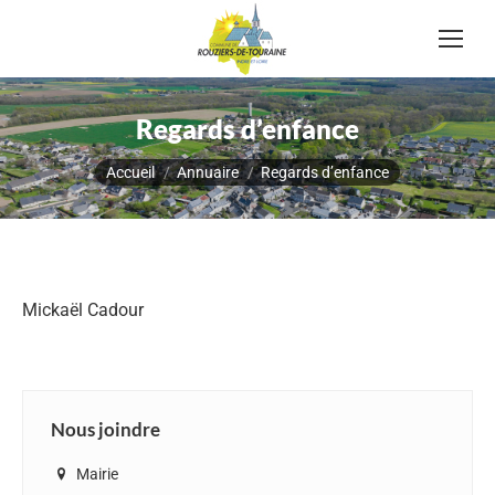
Regards d’enfance
Vous êtes ici :
Accueil
Annuaire
Regards d’enfance
Mickaël Cadour
Nous joindre
Mairie