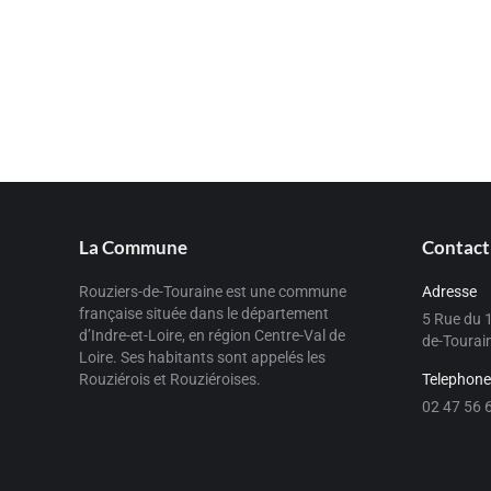
La Commune
Contact
Rouziers-de-Touraine est une commune
Adresse
française située dans le département
5 Rue du 
d’Indre-et-Loire, en région Centre-Val de
de-Tourai
Loire. Ses habitants sont appelés les
Rouziérois et Rouziéroises.
Telephone
02 47 56 