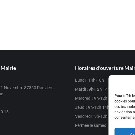
 Mairie
Horaires d’ouverture Mai
Lundi : 14h-18h
11 Novembre 37360 Rouziers-
Mardi : 9h-12h 14h-17h
ne
Pour offrir l
Mercredi : 9h-12h
cookies pour
ces technolo
Jeudi : 9h-12h 14h-16h30
60 13
navigation ou
Vendredi : 9h-12h 14h-17h
consentement
Fermée le samedi matin
Ac