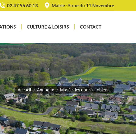
02 47 56 60 13
Mairie : 5 rue du 11 Novembre
ATIONS
CULTURE & LOISIRS
CONTACT
Recherche
:
Vous êtes ici :
Accueil
Annuaire
Musée des outils et objets…