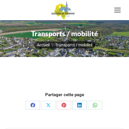
Transports / mobilité
Vous êtes ici :
Accueil
Transports / mobilité
Partager cette page
Partager
Partager
Partager
Partager
Partager
sur
sur
sur
sur
sur
Facebook
X
Pinterest
LinkedIn
WhatsApp